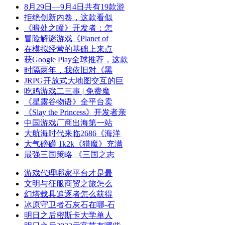
8月29日—9月4日共有19款游
拒绝创新内卷，这款看似
《暗处之瞳》开发者：怎
冒险解谜游戏《Planet of
在模拟经营的基础上来点
获Google Play全球推荐，这款
时隔两年，我依旧对《黑
JRPG开放式大地图交互的巨
吃鸡游戏二三事 | 免费魔
《星露谷物语》全平台卖
《Slay the Princess》开发者亲
中国游戏厂商出海第一站
大航海时代来临2686《海洋
大气磅礴 1k2k《猎魔》充满
最强三国策略 《三国之志
游戏代理哪家平台才是最
文明与征服商贸之旅怎么
幻塔载具追逐者怎么获得
冰原守卫者石灰石在哪-石
明日之后密斯卡大学单人