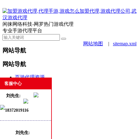
闲徕网络科技-网罗热门游戏代理
专业手游代理平台
网站地图
|
sitemap.xml
网站导航
网站导航
页游代理资源
手游代理资源
客服中心
合作案例
刘先生:
游戏动态
新闻资讯
18372019116
商务合作
白班客服
热门
最新
刘先生: