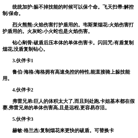
统统加护:躲不掉技能的时候可以保个命。飞天扫帚:解控
制/保命。
烈火熊熊:火焰伤害打护盾用的。韦斯莱烟花:火焰伤害打
护盾用的。火灰蛇:小火蛇也是火焰伤害。
钻心剜骨:破盾后压本体的单体伤害卡。闪回咒:有盾复制
烟花,没盾复制钻心。
3.伙伴卡1
鲁伯·海格:海格拥有高速免控的特性,能直接骑上躲技能
用。
4.伙伴卡2
弗雷兄弟:巨人的体积太大了,而且到处跑,卡姐基本都在假
赛,弗雷兄弟的单体伤害高,且是远程,更容易存活。
5.伙伴卡3
赫敏·格兰杰:复制烟花来更快的破盾。可替换卡