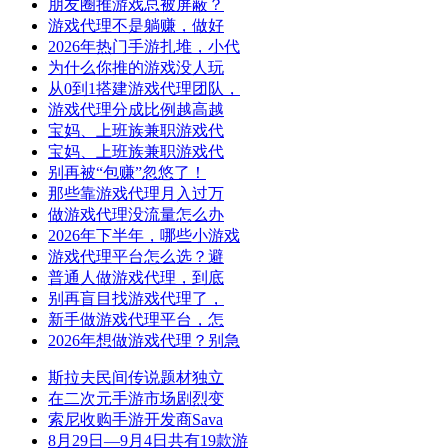
朋友圈推游戏总被屏蔽？
游戏代理不是躺赚，做好
2026年热门手游扎堆，小代
为什么你推的游戏没人玩
从0到1搭建游戏代理团队，
游戏代理分成比例越高越
宝妈、上班族兼职游戏代
宝妈、上班族兼职游戏代
别再被“包赚”忽悠了！
那些靠游戏代理月入过万
做游戏代理没流量怎么办
2026年下半年，哪些小游戏
游戏代理平台怎么选？避
普通人做游戏代理，到底
别再盲目找游戏代理了，
新手做游戏代理平台，怎
2026年想做游戏代理？别急
斯拉夫民间传说题材独立
在二次元手游市场剧烈变
索尼收购手游开发商Sava
8月29日—9月4日共有19款游