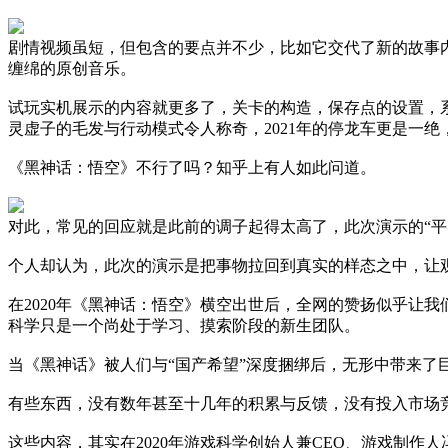
剧情视频虽短，但包含的要点并不少，比如它交代了新的故事
缠绵的原创音乐。
试玩实机展示的内容就更多了，关卡的构造，保存点的设置，系
灵虚子的毛发与行动模式令人称奇，2021年的停龙车更是一
《黑神话：悟空》不行了吗？知乎上有人如此问道。
对此，常见的回应就是此前的调子起得太高了，此次演示的“平
个人却认为，此次的演示是把事物拉回到真实的样态之中，让
在2020年《黑神话：悟空》横空出世后，全网的赞扬似乎让
科学只是一个尚处于学习、摸索阶段的新生团队。
当《黑神话》被人们与“国产希望”深度捆绑后，无形中带来了
有些东西，没有数年甚至十几年的积累与反馈，没有投入市场
这些内容，其实在2020年游戏科学创始人兼CEO、游戏制作