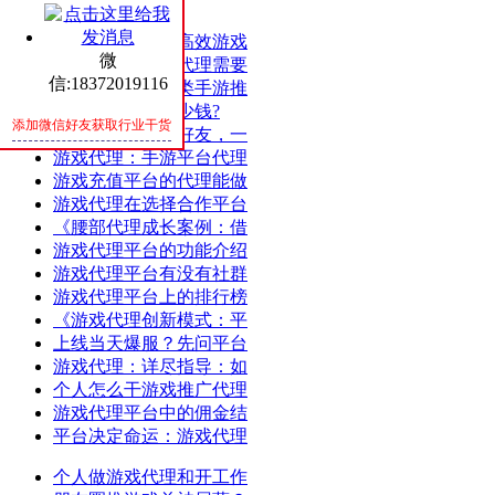
随机
成功案例分享：高效游戏
微
游戏代理：游戏代理需要
信:18372019116
游戏代理：仙侠类手游推
开发手游能赚多少钱?
添加微信好友获取行业干货
游戏代理：携手好友，一
游戏代理：手游平台代理
游戏充值平台的代理能做
游戏代理在选择合作平台
《腰部代理成长案例：借
游戏代理平台的功能介绍
游戏代理平台有没有社群
游戏代理平台上的排行榜
《游戏代理创新模式：平
上线当天爆服？先问平台
游戏代理：详尽指导：如
个人怎么干游戏推广代理
游戏代理平台中的佣金结
平台决定命运：游戏代理
个人做游戏代理和开工作