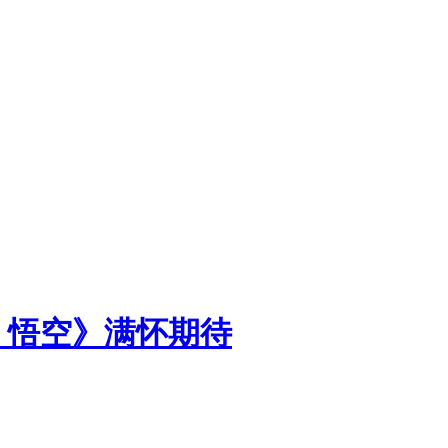
：悟空》满怀期待