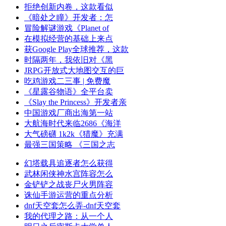
拒绝创新内卷，这款看似
《暗处之瞳》开发者：怎
冒险解谜游戏《Planet of
在模拟经营的基础上来点
获Google Play全球推荐，这款
时隔两年，我依旧对《黑
JRPG开放式大地图交互的巨
吃鸡游戏二三事 | 免费魔
《星露谷物语》全平台卖
《Slay the Princess》开发者亲
中国游戏厂商出海第一站
大航海时代来临2686《海洋
大气磅礴 1k2k《猎魔》充满
最强三国策略 《三国之志
幻塔载具追逐者怎么获得
武林闲侠神水宫阵容怎么
金铲铲之战丧尸火男阵容
诛仙手游运营的重点分析
dnf天空套怎么弄-dnf天空套
我的代理之路：从一个人