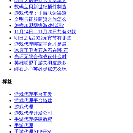
明日之后密斯卡大学单人
数码宝贝新世纪插件制造
游戏代理：手游联运渠道
文明与征服商贸之旅怎么
怎样加盟网络游戏代理?
11月14日—11月20日共有33款
明日之后2022元宵节有哪些
游戏代理哪家平台才是最
冰原守卫者石灰石在哪-石
光环无限合作战役什么时
英雄联盟手游关羽皮肤多
绯石之心英雄灵赋怎么玩
标签
游戏代理平台开发
游戏代理平台搭建
游戏代理
游戏代理开发公司
手游代理搭建教程
手游代理
手游代理APP开发