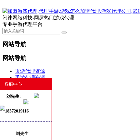
闲徕网络科技-网罗热门游戏代理
专业手游代理平台
网站导航
网站导航
页游代理资源
手游代理资源
合作案例
客服中心
游戏动态
刘先生:
新闻资讯
商务合作
白班客服
18372019116
热门
最新
热评
刘先生: