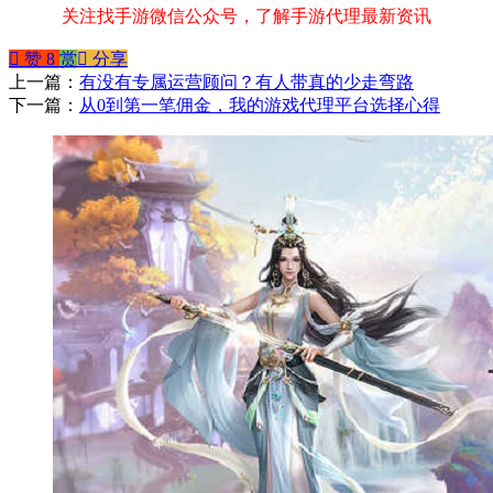
关注找手游微信公众号，了解手游代理最新资讯
󰄼
赞
8
赏
󰄯
分享
上一篇：
有没有专属运营顾问？有人带真的少走弯路
下一篇：
从0到第一笔佣金，我的游戏代理平台选择心得