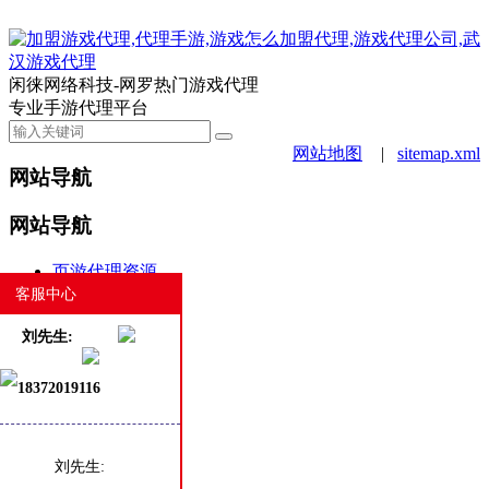
闲徕网络科技-网罗热门游戏代理
专业手游代理平台
网站地图
|
sitemap.xml
网站导航
网站导航
页游代理资源
手游代理资源
客服中心
合作案例
刘先生:
游戏动态
新闻资讯
18372019116
商务合作
白班客服
热门
最新
刘先生: