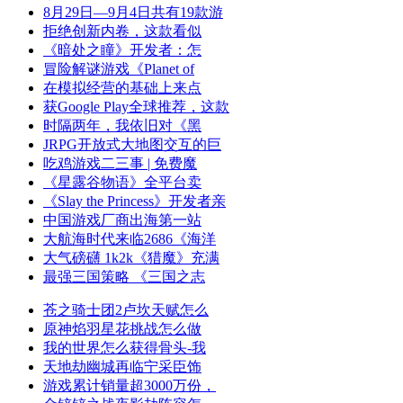
8月29日—9月4日共有19款游
拒绝创新内卷，这款看似
《暗处之瞳》开发者：怎
冒险解谜游戏《Planet of
在模拟经营的基础上来点
获Google Play全球推荐，这款
时隔两年，我依旧对《黑
JRPG开放式大地图交互的巨
吃鸡游戏二三事 | 免费魔
《星露谷物语》全平台卖
《Slay the Princess》开发者亲
中国游戏厂商出海第一站
大航海时代来临2686《海洋
大气磅礴 1k2k《猎魔》充满
最强三国策略 《三国之志
苍之骑士团2卢坎天赋怎么
原神焰羽星花挑战怎么做
我的世界怎么获得骨头-我
天地劫幽城再临宁采臣饰
游戏累计销量超3000万份，