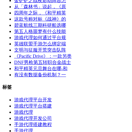
金铲铲之战夜影劫阵容怎
从「森林书」说起，《原
四周年之际，《和平精英
这款号称对标《战神》的
碧蓝航线三期科研船选哪
第五人格噩梦有什么技能
游戏代理如何通过平台规
英雄联盟手游怎么绑定端
文明与征服开荒突击队阵
《Pacific Drive》：一款另类
DNF男枪第五转职合金战士
和平精英元旦舞台在哪-和
有没有数据备份机制？一
标签
游戏代理平台开发
游戏代理平台搭建
游戏代理
游戏代理开发公司
手游代理搭建教程
手游代理