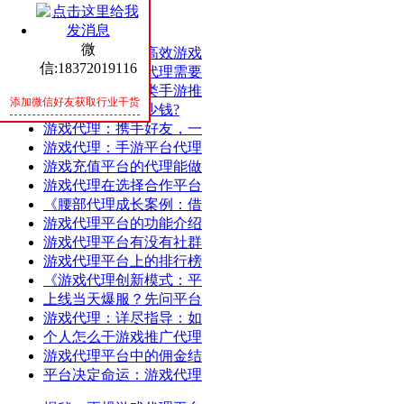
热评
随机
微
成功案例分享：高效游戏
信:18372019116
游戏代理：游戏代理需要
游戏代理：仙侠类手游推
添加微信好友获取行业干货
开发手游能赚多少钱?
游戏代理：携手好友，一
游戏代理：手游平台代理
游戏充值平台的代理能做
游戏代理在选择合作平台
《腰部代理成长案例：借
游戏代理平台的功能介绍
游戏代理平台有没有社群
游戏代理平台上的排行榜
《游戏代理创新模式：平
上线当天爆服？先问平台
游戏代理：详尽指导：如
个人怎么干游戏推广代理
游戏代理平台中的佣金结
平台决定命运：游戏代理