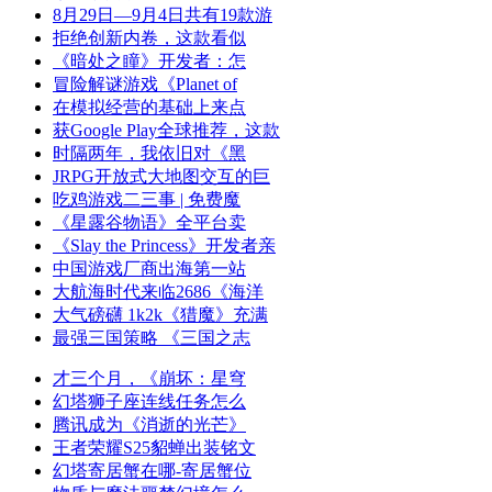
8月29日—9月4日共有19款游
拒绝创新内卷，这款看似
《暗处之瞳》开发者：怎
冒险解谜游戏《Planet of
在模拟经营的基础上来点
获Google Play全球推荐，这款
时隔两年，我依旧对《黑
JRPG开放式大地图交互的巨
吃鸡游戏二三事 | 免费魔
《星露谷物语》全平台卖
《Slay the Princess》开发者亲
中国游戏厂商出海第一站
大航海时代来临2686《海洋
大气磅礴 1k2k《猎魔》充满
最强三国策略 《三国之志
才三个月，《崩坏：星穹
幻塔狮子座连线任务怎么
腾讯成为《消逝的光芒》
王者荣耀S25貂蝉出装铭文
幻塔寄居蟹在哪-寄居蟹位