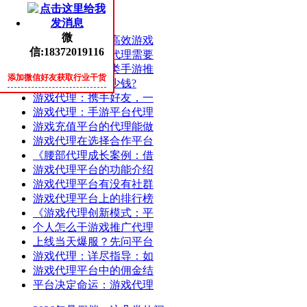
热评
随机
微
成功案例分享：高效游戏
信:18372019116
游戏代理：游戏代理需要
游戏代理：仙侠类手游推
添加微信好友获取行业干货
开发手游能赚多少钱?
游戏代理：携手好友，一
游戏代理：手游平台代理
游戏充值平台的代理能做
游戏代理在选择合作平台
《腰部代理成长案例：借
游戏代理平台的功能介绍
游戏代理平台有没有社群
游戏代理平台上的排行榜
《游戏代理创新模式：平
个人怎么干游戏推广代理
上线当天爆服？先问平台
游戏代理：详尽指导：如
游戏代理平台中的佣金结
平台决定命运：游戏代理