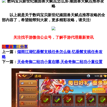
以上就是关于
数码宝贝新世纪顽固兽天赋点推荐攻略的全
部内容了，希望能帮到大家，更多精彩攻略，请关注!
关注找手游微信公众号，了解手游代理最新资讯
󰄼
赞
8
赏
󰄯
分享
上一篇：
烟雨江湖忆垂髫支线任务怎么做-忆垂髫支线任务攻
略
下一篇：
天命奇御二轻功小童在哪-天命奇御二轻功小童位置