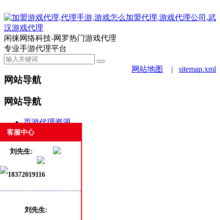
闲徕网络科技-网罗热门游戏代理
专业手游代理平台
网站地图
|
sitemap.xml
网站导航
网站导航
页游代理资源
手游代理资源
客服中心
合作案例
刘先生:
游戏动态
新闻资讯
18372019116
商务合作
白班客服
热门
最新
刘先生: