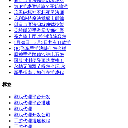
物质与魔法噩梦幻境怎么
为IP游戏做铺垫？开始搞游
暗黑破坏神不朽死灵法师
哈利波特魔法觉醒卡珊德
创造与魔法归墟净螭技能
英雄联盟手游黛安娜打野
苍之骑士团2控制流阵容怎
1月30日—2月5日共有11款游
QQ飞车手游浪味仙怎么样
原神手游踏鞴沙继电石怎
国服封测便登顶热度榜！
永劫无间双节棍怎么玩-永
新手指南：如何在游戏代
标签
游戏代理平台开发
游戏代理平台搭建
游戏代理
游戏代理开发公司
手游代理搭建教程
手游代理