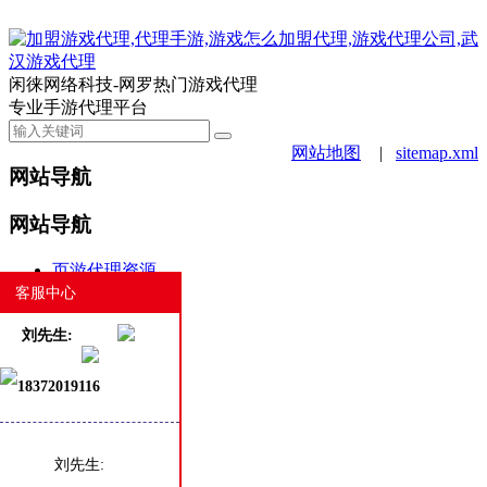
闲徕网络科技-网罗热门游戏代理
专业手游代理平台
网站地图
|
sitemap.xml
网站导航
网站导航
页游代理资源
手游代理资源
客服中心
合作案例
刘先生:
游戏动态
新闻资讯
18372019116
商务合作
白班客服
热门
最新
刘先生: