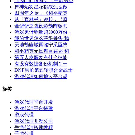
《Pacific Drive》：一款另类
原神焰羽星花挑战怎么做
四周年之际，《和平精英
从「森林书」说起，《原
金铲铲之战夜影劫阵容怎
游戏累计销量超3000万份，
我的世界怎么获得骨头-我
天地劫幽城再临宁采臣饰
和平精英元旦舞台在哪-和
第五人格噩梦有什么技能
有没有数据备份机制？一
DNF男枪第五转职合金战士
游戏代理如何通过平台规
标签
游戏代理平台开发
游戏代理平台搭建
游戏代理
游戏代理开发公司
手游代理搭建教程
手游代理