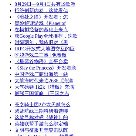
8月29日—9月4日共有19款游
拒绝创新内卷，这款看似
《暗处之瞳》开发者：怎
冒险解谜游戏《Planet of
在模拟经营的基础上来点
获Google Play全球推荐，这款
时隔两年，我依旧对《黑
JRPG开放式大地图交互的巨
吃鸡游戏二三事 | 免费魔
《星露谷物语》全平台卖
《Slay the Princess》开发者亲
中国游戏厂商出海第一站
大航海时代来临2686《海洋
大气磅礴 1k2k《猎魔》充满
最强三国策略 《三国之志
苍之骑士团2卢坎天赋怎么
碧蓝航线三期科研船选哪
这款号称对标《战神》的
英雄联盟手游怎么绑定端
文明与征服开荒突击队阵