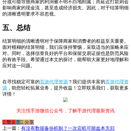
分成可能导致商家的利润被不明不白地削减；而延迟打款则会
影响商家的现金流，甚至造成经济损失。因此，对于结算明细
的清晰透明要求不容忽视。
五、总结
结算明细的清晰透明对于保障商家和消费者的权益至关重要。
面对模糊的结算明细，我们应保持警惕，采取适当的策略来应
对。同时，选择信誉良好的平台和保留交易证据也是防范风险
的有效手段。希望通过本文的探讨，能帮助大家更好地理解和
应对这一问题。
在寻找稳定可靠的
页游代理资源
？我们提供丰富的
页游代理资
源
，助您轻松拓展业务，提升收益！立即联系我们，获取更多
详情！
关注找手游微信公众号，了解手游代理最新资讯
󰄼
赞
8
赏
󰄯
分享
上一篇：
有没有数据备份机制？一次宕机可能血本无归