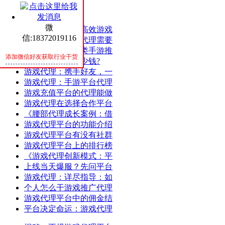
热评
随机
微
成功案例分享：高效游戏
信:18372019116
游戏代理：游戏代理需要
游戏代理：仙侠类手游推
添加微信好友获取行业干货
开发手游能赚多少钱?
游戏代理：携手好友，一
游戏代理：手游平台代理
游戏充值平台的代理能做
游戏代理在选择合作平台
《腰部代理成长案例：借
游戏代理平台的功能介绍
游戏代理平台有没有社群
游戏代理平台上的排行榜
《游戏代理创新模式：平
上线当天爆服？先问平台
游戏代理：详尽指导：如
个人怎么干游戏推广代理
游戏代理平台中的佣金结
平台决定命运：游戏代理