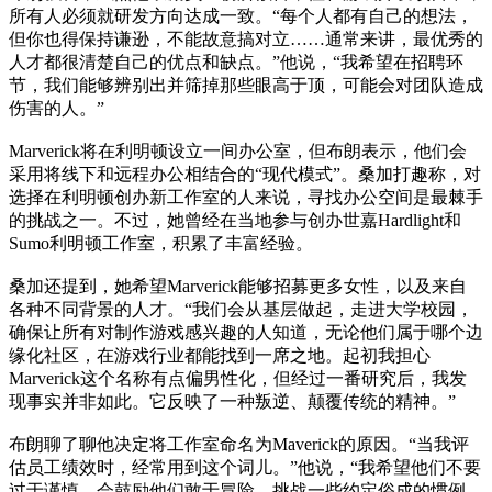
所有人必须就研发方向达成一致。“每个人都有自己的想法，
但你也得保持谦逊，不能故意搞对立……通常来讲，最优秀的
人才都很清楚自己的优点和缺点。”他说，“我希望在招聘环
节，我们能够辨别出并筛掉那些眼高于顶，可能会对团队造成
伤害的人。”
Marverick将在利明顿设立一间办公室，但布朗表示，他们会
采用将线下和远程办公相结合的“现代模式”。桑加打趣称，对
选择在利明顿创办新工作室的人来说，寻找办公空间是最棘手
的挑战之一。不过，她曾经在当地参与创办世嘉Hardlight和
Sumo利明顿工作室，积累了丰富经验。
桑加还提到，她希望Marverick能够招募更多女性，以及来自
各种不同背景的人才。“我们会从基层做起，走进大学校园，
确保让所有对制作游戏感兴趣的人知道，无论他们属于哪个边
缘化社区，在游戏行业都能找到一席之地。起初我担心
Marverick这个名称有点偏男性化，但经过一番研究后，我发
现事实并非如此。它反映了一种叛逆、颠覆传统的精神。”
布朗聊了聊他决定将工作室命名为Maverick的原因。“当我评
估员工绩效时，经常用到这个词儿。”他说，“我希望他们不要
过于谨慎，会鼓励他们敢于冒险，挑战一些约定俗成的惯例。