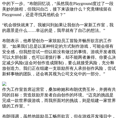
中的下一步。”布朗回忆说，“虽然我在Playground度过了一段
美妙的旅程，但我问自己，接下来该做什么？究竟继续留在
Playground，还是寻找其他机会？”
“机会很快就来了。我被问到如果让我创办一家新工作室，我
的愿景是什么……幸运的是，我早就有了自己的想法。”
布朗表示，他希望创办一家鼓励员工冒险并畅所欲言的工作
室。“如果我们总是以某种特定的方式制作游戏，可能会很有
安全感，但我想尝试一些以前没有做过的事情。游戏开发者既
可以大胆创新，也可以谨慎行事，却不能两者兼得。你要么决
定减少风险(这会对创作造成限制)，要么就接受风险，充分释
放创造力。我们正在组建一支鼓励所有人承担创作风险，尝试
新鲜事物的团队，还会将其视为公司文化中的一部分。”
作为工作室首席运营官，桑加称她和布朗优势互补，并拥有共
同的目标：营造鼓励开发者自由创作的环境。“迈克的挑战是
完成一款世界级游戏，而我所面对的挑战，则是组建一家世界
级的工作室。”
布朗强调，虽然他鼓励员工畅所欲言，但在游戏开发项目中，