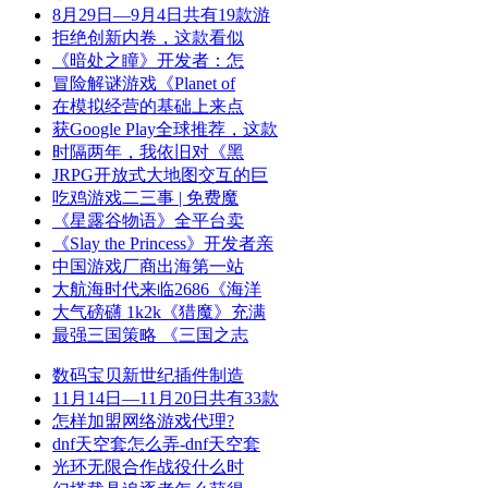
8月29日—9月4日共有19款游
拒绝创新内卷，这款看似
《暗处之瞳》开发者：怎
冒险解谜游戏《Planet of
在模拟经营的基础上来点
获Google Play全球推荐，这款
时隔两年，我依旧对《黑
JRPG开放式大地图交互的巨
吃鸡游戏二三事 | 免费魔
《星露谷物语》全平台卖
《Slay the Princess》开发者亲
中国游戏厂商出海第一站
大航海时代来临2686《海洋
大气磅礴 1k2k《猎魔》充满
最强三国策略 《三国之志
数码宝贝新世纪插件制造
11月14日—11月20日共有33款
怎样加盟网络游戏代理?
dnf天空套怎么弄-dnf天空套
光环无限合作战役什么时