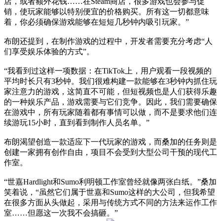
店，或者额外花钱……在Steam商店，很多游戏也会参与促
销，使玩家能够以特别便宜的价格购买。所有这一切都意味
着，你必须确保游戏能够在短短几秒钟内吸引玩家。”
布朗还提到，在制作游戏的过程中，开发者需要充分考虑“人
们享受娱乐体验的方式”。
“我看到过这样一项数据：在TikTok上，用户观看一段视频的
平均时长只有3秒钟。我们很难构建一款能够在3秒钟内抓住玩
家注意力的游戏，这简直不可能，但短视频也是人们获得乐趣
的一种娱乐产品，游戏需要与它们竞争。因此，我们需要确保
在游戏中，所有玩家随着都有事情可以做，而不是要求他们连
续游玩15小时，直到看到制作人员名单。”
布朗渴望创造一款适应下一代玩家的游戏，而桑加的任务则是
创建一家拥有创作自由，项目不会受到大型公司干预的现代工
作室。
“世嘉Hardlight和Sumo利明顿工作室曾经就像两张白纸。”桑加
笑着说，“虽然它们属于世嘉和Sumo这样的大公司，但我希望
在很多方面从头做起，采用与传统方式不同的方法来运作工作
室……但愿这一次我不会搞砸。”