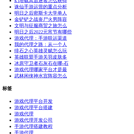
幻塔载具追逐者怎么获得
诛仙手游运营的重点分析
明日之后密斯卡大学单人
金铲铲之战丧尸火男阵容
文明与征服商贸之旅怎么
明日之后2022元宵节有哪些
游戏代理：手游联运渠道
我的代理之路：从一个人
绯石之心英雄灵赋怎么玩
英雄联盟手游关羽皮肤多
冰原守卫者石灰石在哪-石
游戏代理哪家平台才是最
武林闲侠神水宫阵容怎么
标签
游戏代理平台开发
游戏代理平台搭建
游戏代理
游戏代理开发公司
手游代理搭建教程
手游代理