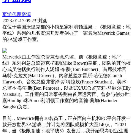
页游代理资源
2023-01-17 09:23
浏览
在位于英国沃里克郡的小镇皇家利明顿温泉，《极限竞速：地
平线》系列的几名资深开发者创办了一家名为Maverick Games
的3A游戏工作室。
Marverick由工作室总管兼创意总监、前《极限竞速：地平
线》系列创意总监迈克·布朗(Mike Brown)掌舵，团队的其他核
心成员包括执行制作人汤姆·布彻(Tom Butcher)、首席技术官
马特·克拉文(Matt Craven)、内容总监加雷斯·哈伍德(Gareth
Harwood)、音效总监弗雷泽·斯特拉坎(Fraser Strachan)、美术
总监本·彭罗斯(Ben Penrose)，以及UX/UI总监艾莉·马歇尔(Elly
Marshall)。工作室的日常事务则由首席运营官、曾参与创办世
嘉Hardlight和Sumo利明顿工作室的哈音德·桑加(Harinder
Sangha)负责。
目前，Maverick拥有10名员工，正在面向主机和PC平台开发一
款开放世界3A游戏，并计划将团队规模扩大至140人。“2021
年，当《极限竞速：地平线5》发售后，我开始思考职业生涯