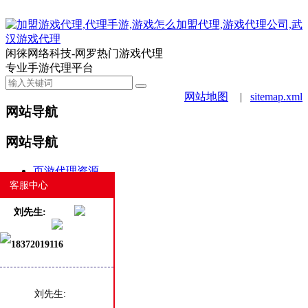
闲徕网络科技-网罗热门游戏代理
专业手游代理平台
网站地图
|
sitemap.xml
网站导航
网站导航
页游代理资源
手游代理资源
客服中心
合作案例
刘先生:
游戏动态
新闻资讯
18372019116
商务合作
白班客服
热门
最新
刘先生: