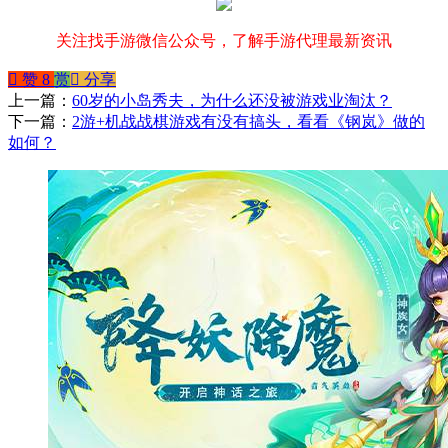
关注找手游微信公众号，了解手游代理最新资讯
󰄼
赞
8
赏
󰄯
分享
上一篇：
60岁的小岛秀夫，为什么还没被游戏业淘汰？
下一篇：
2游+机战战棋游戏有没有搞头，看看《钢岚》做的
如何？