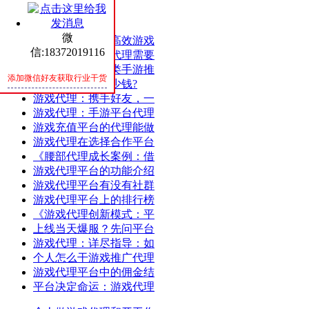
热评
随机
微
成功案例分享：高效游戏
信:18372019116
游戏代理：游戏代理需要
游戏代理：仙侠类手游推
添加微信好友获取行业干货
开发手游能赚多少钱?
游戏代理：携手好友，一
游戏代理：手游平台代理
游戏充值平台的代理能做
游戏代理在选择合作平台
《腰部代理成长案例：借
游戏代理平台的功能介绍
游戏代理平台有没有社群
游戏代理平台上的排行榜
《游戏代理创新模式：平
上线当天爆服？先问平台
游戏代理：详尽指导：如
个人怎么干游戏推广代理
游戏代理平台中的佣金结
平台决定命运：游戏代理