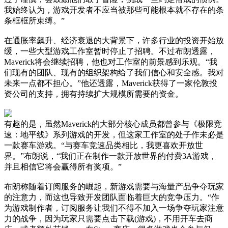
我始终认为，游戏开发者不应当被那些可能根本就不存在的条
条框框所束缚。”
在通胀率飙升、经济衰退的大背景下，许多行业的投资开始放
缓，一些大型游戏工作室暂时停止了招聘。不过布朗透露，
Maverick将会继续招聘，他也对工作室的前景感到乐观。“我
们现有的团队、现有的组织架构给了我们信心和安全感。我对
未来一点都不担心。”他还透露，Maverick获得了一家伦敦投
资公司的支持，拥有持续扩大规模所需要的资金。
有趣的是，虽然Maverick的大部分核心成员都曾参与《极限竞
速：地平线》系列游戏的开发，但这家工作室的处子作未必是
一款赛车游戏。“与赛车竞速品类相比，我更喜欢开放世
界。”布朗说，“我们正在制作一款开放世界的付费3A游戏，
并且相信它将会赢得所有奖项。”
布朗称随着订阅服务的崛起，新游戏需要与海量产品争夺玩家
的注意力，而这也导致开发团队面临着巨大的竞争压力。“作
为游戏制作者，订阅服务让我们不得不加入一场争夺玩家注意
力的战争，因为玩家只需要点击下载(游戏)，不用开车去商