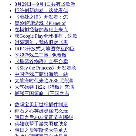
8月29日—9月4日共有19款游
拒绝创新内卷，这款看似
《暗处之瞳》开发者：怎
冒险解谜游戏《Planet of
在模拟经营的基础上来点
获Google Play全球推荐，这款
时隔两年，我依旧对《黑
JRPG开放式大地图交互的巨
吃鸡游戏二三事 | 免费魔
《星露谷物语》全平台卖
《Slay the Princess》开发者亲
中国游戏厂商出海第一站
大航海时代来临2686《海洋
大气磅礴 1k2k《猎魔》充满
最强三国策略 《三国之志
数码宝贝新世纪插件制造
绯石之心英雄灵赋怎么玩
明日之后2022元宵节有哪些
英雄联盟手游关羽皮肤多
明日之后密斯卡大学单人