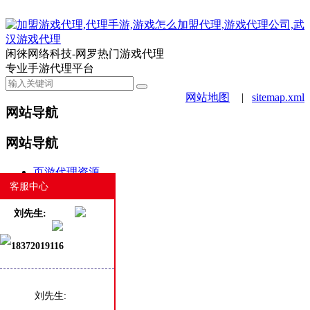
闲徕网络科技-网罗热门游戏代理
专业手游代理平台
网站地图
|
sitemap.xml
网站导航
网站导航
页游代理资源
手游代理资源
客服中心
合作案例
刘先生:
游戏动态
新闻资讯
18372019116
商务合作
白班客服
热门
最新
刘先生: