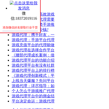
热评
随机
微
成功案例分享：高效游戏
信:18372019116
游戏代理：游戏代理需要
游戏代理：仙侠类手游推
添加微信好友获取行业干货
开发手游能赚多少钱?
游戏代理：携手好友，一
游戏代理：手游平台代理
游戏充值平台的代理能做
游戏代理在选择合作平台
《腰部代理成长案例：借
游戏代理平台的功能介绍
游戏代理平台有没有社群
游戏代理平台上的排行榜
《游戏代理创新模式：平
上线当天爆服？先问平台
游戏代理：详尽指导：如
个人怎么干游戏推广代理
游戏代理平台中的佣金结
平台决定命运：游戏代理