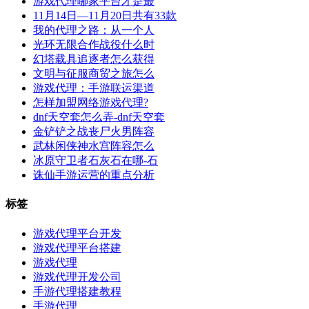
游戏代理哪家平台才是最
11月14日—11月20日共有33款
我的代理之路：从一个人
光环无限合作战役什么时
幻塔载具追逐者怎么获得
文明与征服商贸之旅怎么
游戏代理：手游联运渠道
怎样加盟网络游戏代理?
dnf天空套怎么弄-dnf天空套
金铲铲之战丧尸火男阵容
武林闲侠神水宫阵容怎么
冰原守卫者石灰石在哪-石
诛仙手游运营的重点分析
标签
游戏代理平台开发
游戏代理平台搭建
游戏代理
游戏代理开发公司
手游代理搭建教程
手游代理